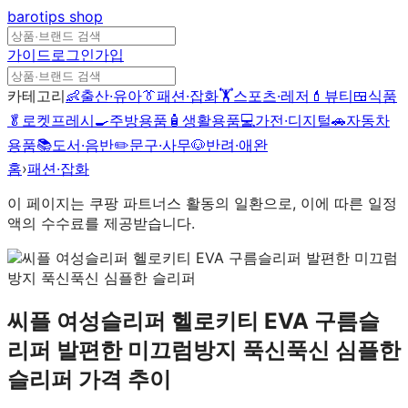
barotips
shop
가이드
로그인
가입
카테고리
👶
출산·유아
👔
패션·잡화
🏋️
스포츠·레저
💄
뷰티
🍱
식품
🥬
로켓프레시
🍳
주방용품
🧴
생활용품
💻
가전·디지털
🚗
자동차
용품
📚
도서·음반
✏️
문구·사무
🐶
반려·애완
홈
›
패션·잡화
이 페이지는 쿠팡 파트너스 활동의 일환으로, 이에 따른 일정
액의 수수료를 제공받습니다.
씨플 여성슬리퍼 헬로키티 EVA 구름슬
리퍼 발편한 미끄럼방지 푹신푹신 심플한
슬리퍼
가격 추이