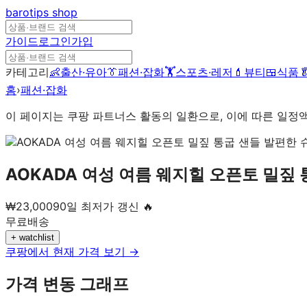
barotips
shop
가이드
로그인
가입
카테고리
👶
출산·유아
👔
패션·잡화
🏋️
스포츠·레저
💄
뷰티
🍱
식품

홈
›
패션·잡화
이 페이지는 쿠팡 파트너스 활동의 일환으로, 이에 따른 일정
AOKADA 여성 여름 웨지힐 오픈토 밀짚
₩
23,000
90일 최저가 갱신 🔥
무료배송
+ watchlist
쿠팡에서 현재 가격 보기 →
가격 변동 그래프