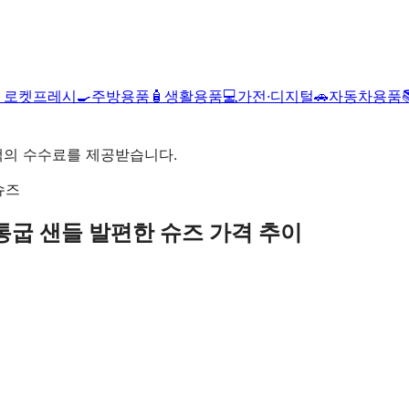

로켓프레시
🍳
주방용품
🧴
생활용품
💻
가전·디지털
🚗
자동차용품
액의 수수료를 제공받습니다.
 통굽 샌들 발편한 슈즈
가격 추이