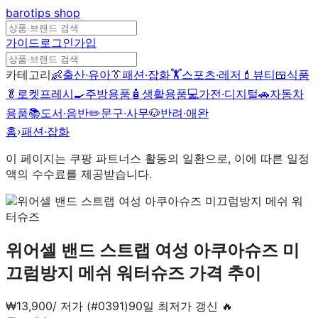
barotips
shop
가이드
로그인
가입
카테고리
👶
출산·유아
👔
패션·잡화
🏋️
스포츠·레저
💄
뷰티
🍱
식품
🥬
로켓프레시
🍳
주방용품
🧴
생활용품
💻
가전·디지털
🚗
자동차
용품
📚
도서·음반
✏️
문구·사무
🐶
반려·애완
홈
›
패션·잡화
이 페이지는 쿠팡 파트너스 활동의 일환으로, 이에 따른 일정
액의 수수료를 제공받습니다.
위어셀 밴드 스트랩 여성 아쿠아슈즈 미
끄럼방지 메쉬 워터슈즈
가격 추이
₩
13,900
/
저가 (#0391)
90일 최저가 갱신 🔥