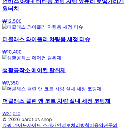
언바스 6세대 티타늄 코팅 차량 앞유리 햇빛가리개
원터치
₩
12,500
더클래스 와이플리 차량용 세정 티슈
₩
10,400
생활공작소 에어컨 탈취제
₩
7,350
더클래스 클린 앤 코트 차량 실내 세정 코팅제
₩
21,010
©
2026
barotips shop
쇼핑 가이드
사이트 소개
개인정보처리방침
이용약관
문의