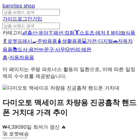
barotips
shop
가이드
로그인
가입
카테고리
👶
출산·유아
👔
패션·잡화
🏋️
스포츠·레저
💄
뷰티
🍱
식품
🥬
로켓프레시
🍳
주방용품
🧴
생활용품
💻
가전·디지털
🚗
자동차
용품
📚
도서·음반
✏️
문구·사무
🐶
반려·애완
홈
›
자동차용품
이 페이지는 쿠팡 파트너스 활동의 일환으로, 이에 따른 일정
액의 수수료를 제공받습니다.
다미오토 맥세이프 차량용 진공흡착 핸드
폰 거치대
가격 추이
₩
4,390
90일 최저가 갱신 🔥
🚀 로켓배송