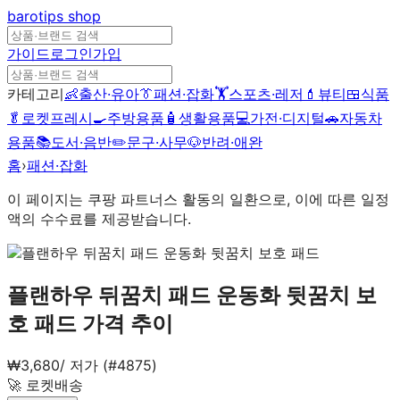
barotips
shop
가이드
로그인
가입
카테고리
👶
출산·유아
👔
패션·잡화
🏋️
스포츠·레저
💄
뷰티
🍱
식품
🥬
로켓프레시
🍳
주방용품
🧴
생활용품
💻
가전·디지털
🚗
자동차
용품
📚
도서·음반
✏️
문구·사무
🐶
반려·애완
홈
›
패션·잡화
이 페이지는 쿠팡 파트너스 활동의 일환으로, 이에 따른 일정
액의 수수료를 제공받습니다.
플랜하우 뒤꿈치 패드 운동화 뒷꿈치 보
호 패드
가격 추이
₩
3,680
/
저가 (#4875)
🚀 로켓배송