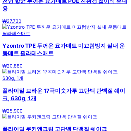
천연 항균 두꺼운 요가매트 POE 친환경 접이식 휴대
용
₩
27,730
Yzontro TPE 두꺼운 요가매트 미끄럼방지 실내 운
동매트 필라테스매트
₩
20,880
플라이밀 브라운 17곡미숫가루 고단백 단백질 쉐이
크, 630g, 1개
₩
25,900
플라이밀 쿠키앤크림 고단백 단백질 쉐이크