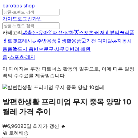
barotips
shop
가이드
로그인
가입
카테고리
👶
출산·유아
👔
패션·잡화
🏋️
스포츠·레저
💄
뷰티
🍱
식품
🥬
로켓프레시
🍳
주방용품
🧴
생활용품
💻
가전·디지털
🚗
자동차
용품
📚
도서·음반
✏️
문구·사무
🐶
반려·애완
홈
›
스포츠·레저
이 페이지는 쿠팡 파트너스 활동의 일환으로, 이에 따른 일정
액의 수수료를 제공받습니다.
발편한생활 프리미엄 무지 중목 양말 10
켤레
가격 추이
₩
6,960
90일 최저가 갱신 🔥
🚀 로켓배송