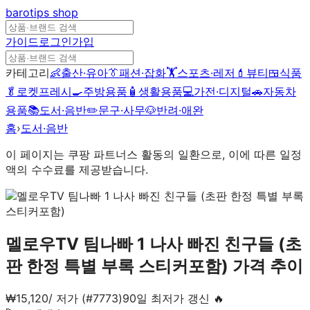
barotips
shop
가이드
로그인
가입
카테고리
👶
출산·유아
👔
패션·잡화
🏋️
스포츠·레저
💄
뷰티
🍱
식품
🥬
로켓프레시
🍳
주방용품
🧴
생활용품
💻
가전·디지털
🚗
자동차
용품
📚
도서·음반
✏️
문구·사무
🐶
반려·애완
홈
›
도서·음반
이 페이지는 쿠팡 파트너스 활동의 일환으로, 이에 따른 일정
액의 수수료를 제공받습니다.
멜로우TV 팀나빠 1 나사 빠진 친구들 (초
판 한정 특별 부록 스티커포함)
가격 추이
₩
15,120
/
저가 (#7773)
90일 최저가 갱신 🔥