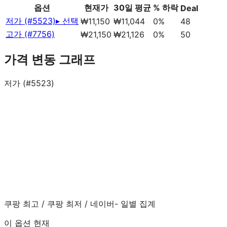
옵션
현재가
30일 평균
% 하락
Deal
저가 (#5523)
▸ 선택
₩11,150
₩11,044
0%
48
고가 (#7756)
₩21,150
₩21,126
0%
50
가격 변동 그래프
저가 (#5523)
쿠팡 최고
/
쿠팡 최저
/
네이버
- 일별 집계
이 옵션 현재