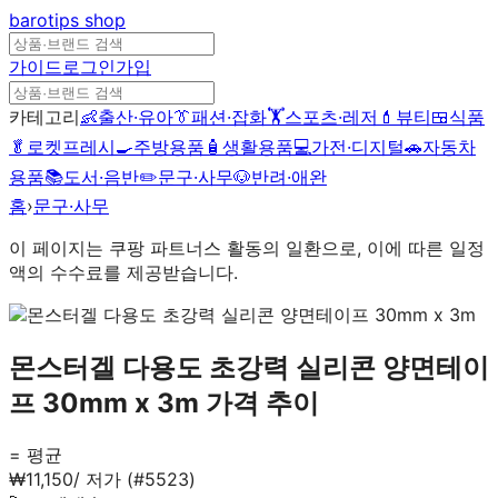
barotips
shop
가이드
로그인
가입
카테고리
👶
출산·유아
👔
패션·잡화
🏋️
스포츠·레저
💄
뷰티
🍱
식품
🥬
로켓프레시
🍳
주방용품
🧴
생활용품
💻
가전·디지털
🚗
자동차
용품
📚
도서·음반
✏️
문구·사무
🐶
반려·애완
홈
›
문구·사무
이 페이지는 쿠팡 파트너스 활동의 일환으로, 이에 따른 일정
액의 수수료를 제공받습니다.
몬스터겔 다용도 초강력 실리콘 양면테이
프 30mm x 3m
가격 추이
= 평균
₩
11,150
/
저가 (#5523)