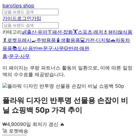
barotips
shop
가이드
로그인
가입
카테고리
👶
출산·유아
👔
패션·잡화
🏋️
스포츠·레저
💄
뷰티
🍱
식품
🥬
로켓프레시
🍳
주방용품
🧴
생활용품
💻
가전·디지털
🚗
자동차
용품
📚
도서·음반
✏️
문구·사무
🐶
반려·애완
홈
›
문구·사무
이 페이지는 쿠팡 파트너스 활동의 일환으로, 이에 따른 일정
액의 수수료를 제공받습니다.
플라워 디자인 반투명 선물용 손잡이 비
닐 쇼핑백 50p
가격 추이
₩
4,900
90일 최저가 갱신 🔥
🚀 로켓배송