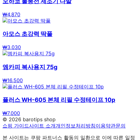
모하코 물풍선 제조기 다발
₩
4,870
아모스 초강력 딱풀
₩
3,030
엠카피 복사용지 75g
₩
16,500
플러스 WH-605 본체 리필 수정테이프 10p
₩
7,000
©
2026
barotips shop
쇼핑 가이드
사이트 소개
개인정보처리방침
이용약관
문의
본 사이트는 쿠팡 파트너스 활동의 일환으로 이에 따른 일정