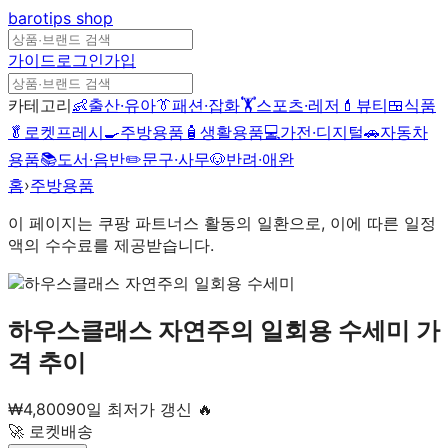
barotips
shop
가이드
로그인
가입
카테고리
👶
출산·유아
👔
패션·잡화
🏋️
스포츠·레저
💄
뷰티
🍱
식품
🥬
로켓프레시
🍳
주방용품
🧴
생활용품
💻
가전·디지털
🚗
자동차
용품
📚
도서·음반
✏️
문구·사무
🐶
반려·애완
홈
›
주방용품
이 페이지는 쿠팡 파트너스 활동의 일환으로, 이에 따른 일정
액의 수수료를 제공받습니다.
하우스클래스 자연주의 일회용 수세미
가
격 추이
₩
4,800
90일 최저가 갱신 🔥
🚀 로켓배송