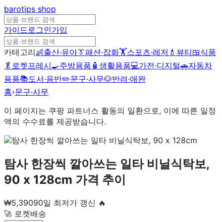
barotips
shop
가이드
로그인
가입
카테고리
👶
출산·유아
👔
패션·잡화
🏋️
스포츠·레저
💄
뷰티
🍱
식품
🥬
로켓프레시
🍳
주방용품
🧴
생활용품
💻
가전·디지털
🚗
자동차
용품
📚
도서·음반
✏️
문구·사무
🐶
반려·애완
홈
›
문구·사무
이 페이지는 쿠팡 파트너스 활동의 일환으로, 이에 따른 일정
액의 수수료를 제공받습니다.
탐사 한장씩 깔아쓰는 일타 비닐식탁보,
90 x 128cm
가격 추이
₩
5,390
90일 최저가 갱신 🔥
🚀 로켓배송