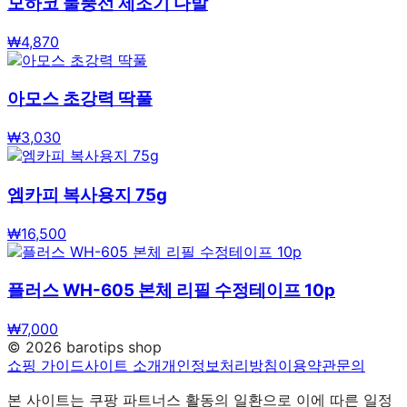
모하코 물풍선 제조기 다발
₩
4,870
아모스 초강력 딱풀
₩
3,030
엠카피 복사용지 75g
₩
16,500
플러스 WH-605 본체 리필 수정테이프 10p
₩
7,000
©
2026
barotips shop
쇼핑 가이드
사이트 소개
개인정보처리방침
이용약관
문의
본 사이트는 쿠팡 파트너스 활동의 일환으로 이에 따른 일정