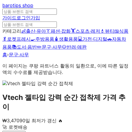
barotips
shop
가이드
로그인
가입
카테고리
👶
출산·유아
👔
패션·잡화
🏋️
스포츠·레저
💄
뷰티
🍱
식품
🥬
로켓프레시
🍳
주방용품
🧴
생활용품
💻
가전·디지털
🚗
자동차
용품
📚
도서·음반
✏️
문구·사무
🐶
반려·애완
홈
›
문구·사무
이 페이지는 쿠팡 파트너스 활동의 일환으로, 이에 따른 일정
액의 수수료를 제공받습니다.
Vtech 젤타입 강력 순간 접착제
가격 추
이
₩
3,470
90일 최저가 갱신 🔥
🚀 로켓배송