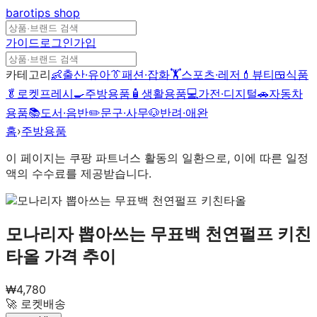
barotips
shop
가이드
로그인
가입
카테고리
👶
출산·유아
👔
패션·잡화
🏋️
스포츠·레저
💄
뷰티
🍱
식품
🥬
로켓프레시
🍳
주방용품
🧴
생활용품
💻
가전·디지털
🚗
자동차
용품
📚
도서·음반
✏️
문구·사무
🐶
반려·애완
홈
›
주방용품
이 페이지는 쿠팡 파트너스 활동의 일환으로, 이에 따른 일정
액의 수수료를 제공받습니다.
모나리자 뽑아쓰는 무표백 천연펄프 키친
타올
가격 추이
₩
4,780
🚀 로켓배송