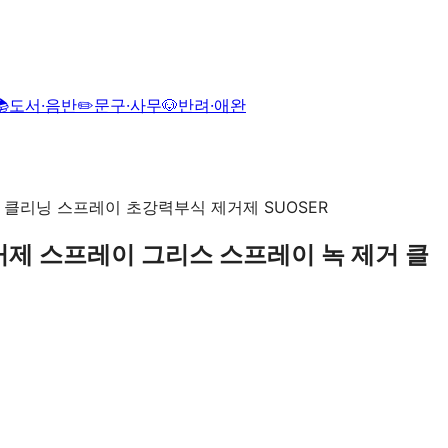
📚
도서·음반
✏️
문구·사무
🐶
반려·애완
제거제 스프레이 그리스 스프레이 녹 제거 클