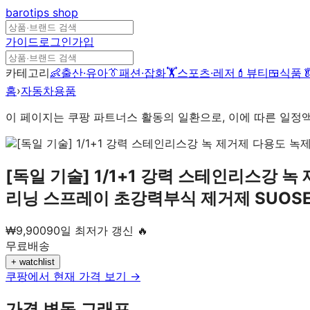
barotips
shop
가이드
로그인
가입
카테고리
👶
출산·유아
👔
패션·잡화
🏋️
스포츠·레저
💄
뷰티
🍱
식품

홈
›
자동차용품
이 페이지는 쿠팡 파트너스 활동의 일환으로, 이에 따른 일정
[독일 기술] 1/1+1 강력 스테인리스강 
리닝 스프레이 초강력부식 제거제 SUOS
₩
9,900
90일 최저가 갱신 🔥
무료배송
+ watchlist
쿠팡에서 현재 가격 보기 →
가격 변동 그래프