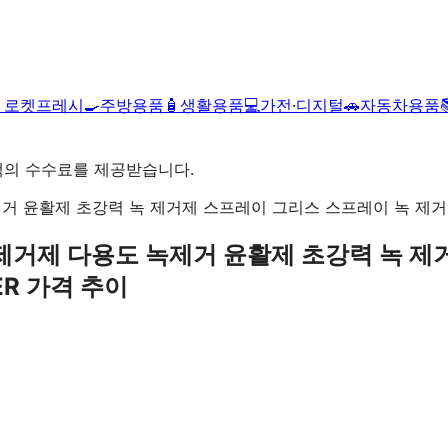

로켓프레시
🍳
주방용품
🧴
생활용품
💻
가전·디지털
🚗
자동차용품
액의 수수료를 제공받습니다.
녹 제거제 다용도 녹제거 윤활제 초강력 녹 
ER
가격 추이