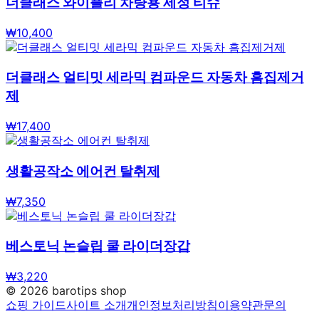
더클래스 와이플리 차량용 세정 티슈
₩
10,400
더클래스 얼티밋 세라믹 컴파운드 자동차 흠집제거
제
₩
17,400
생활공작소 에어컨 탈취제
₩
7,350
베스토닉 논슬립 쿨 라이더장갑
₩
3,220
©
2026
barotips shop
쇼핑 가이드
사이트 소개
개인정보처리방침
이용약관
문의