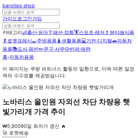
barotips
shop
가이드
로그인
가입
카테고리
👶
출산·유아
👔
패션·잡화
🏋️
스포츠·레저
💄
뷰티
🍱
식품
🥬
로켓프레시
🍳
주방용품
🧴
생활용품
💻
가전·디지털
🚗
자동차
용품
📚
도서·음반
✏️
문구·사무
🐶
반려·애완
홈
›
자동차용품
이 페이지는 쿠팡 파트너스 활동의 일환으로, 이에 따른 일정
액의 수수료를 제공받습니다.
노바리스 올인원 자외선 차단 차량용 햇
빛가리개
가격 추이
₩
5,900
90일 최저가 갱신 🔥
🚀 로켓배송